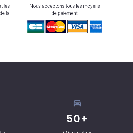
t les
Nous acceptons tous les moyens
de la
de paiement.
50
+