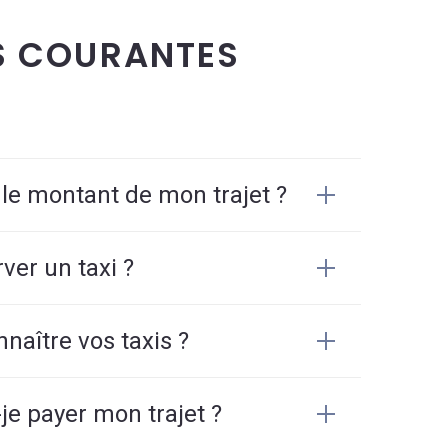
S COURANTES
 le montant de mon trajet ?
er un taxi ?
aître vos taxis ?
e payer mon trajet ?