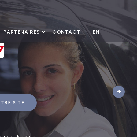
PARTENAIRES
CONTACT
EN
1
TRE SITE
.
eurs et des vans.