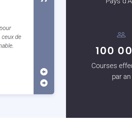
Pays d'A
Susanne Boulanger
Client occassionnel
Je suis Aixoise et il est tellement
 pour
garer à Aix que j’utilise très souven
 ceux de
c’est vraiment très pratique surtout
hable.
100 0
application.
Courses effe
par an