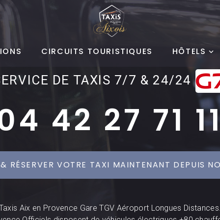
IONS
CIRCUITS TOURISTIQUES
HÔTELS
SERVICE DE TAXIS 7/7 & 24/24
04 42 27 71 1
 & RÉSERVER VOTRE TAXI MAINTENANT DEPUIS NO
Taxis Aix en Provence Gare TGV Aéroport Longues Distances
vence Officiels disposent de véhicules électriques +80 chauff