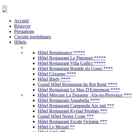
Accueil
Réserver
Prestations
Circuits touristiques
Hôtels
Hôtel Renaissance *****
Hôtel Restaurant Le Pigonnet *****
Hôtel Restaurant Villa Gallici *****
Hôtel Restaurant Bastide du Cours ****
Hôtel Cézanne ****
Hôtel Birdy ****
Grand Hôtel Restaurant du Roi René ****
Hôtel Restaurant Le Mas D'Entremont ****
Hôtel Mercure La Duranne Aix-en-Provence ***
Hôtel Restaurant Aquabella ****
Hôtel Restaurant Campanile Aix sud ***
Hôtel Restaurant Kyriad Prestige ***
Grand Hôtel Negre Coste ***
Hôtel Restaurant Escale Océania ***
Hôtel Le Mozart **