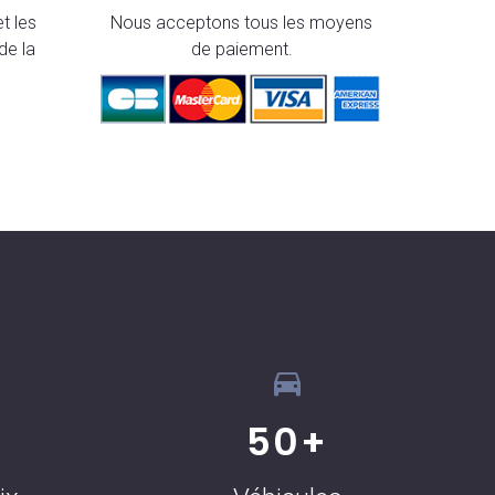
t les
Nous acceptons tous les moyens
de la
de paiement.
50
+