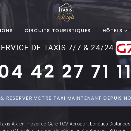
IONS
CIRCUITS TOURISTIQUES
HÔTELS
SERVICE DE TAXIS 7/7 & 24/24
04 42 27 71 1
 & RÉSERVER VOTRE TAXI MAINTENANT DEPUIS NO
Taxis Aix en Provence Gare TGV Aéroport Longues Distances
vence Officiels disposent de véhicules électriques +80 chauff