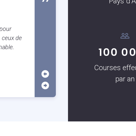
Pays d'A
Susanne Boulanger
Client occassionnel
Je suis Aixoise et il est tellement
 pour
garer à Aix que j’utilise très souven
 ceux de
c’est vraiment très pratique surtout
hable.
100 0
application.
Courses effe
par an