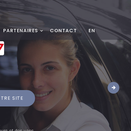
PARTENAIRES
CONTACT
EN
1
TRE SITE
.
eurs et des vans.