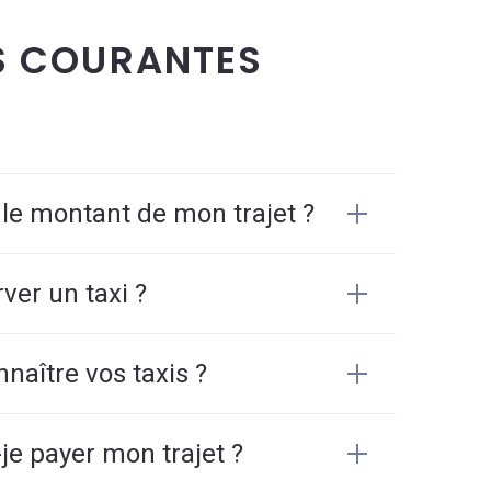
S COURANTES
 le montant de mon trajet ?
er un taxi ?
aître vos taxis ?
e payer mon trajet ?