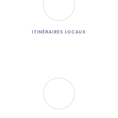
ITINÉRAIRES LOCAUX
Vous recherchez un moyen facile et abordable de vous
déplacer en ville ? Nous assurons l'ensemble de vos
déplacements dans tous le pays d'Aix.