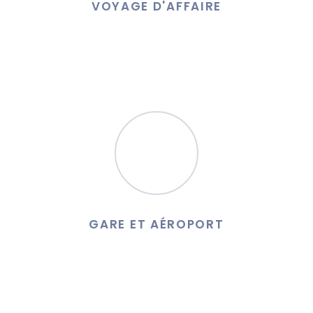
VOYAGE D'AFFAIRE
Notre savoir faire, notre rapidité font de nous le partenaire
idéal pour vos voyages d’affaires.
GARE ET AÉROPORT
Nous assurons les départs et les arrivés en gare et aéroport
de la région.