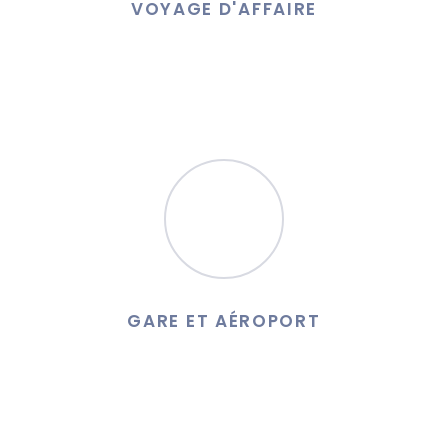
VOYAGE D'AFFAIRE
Notre savoir faire, notre rapidité font de nous le partenaire
idéal pour vos voyages d’affaires.
GARE ET AÉROPORT
Nous assurons les départs et les arrivés en gare et aéroport
de la région.