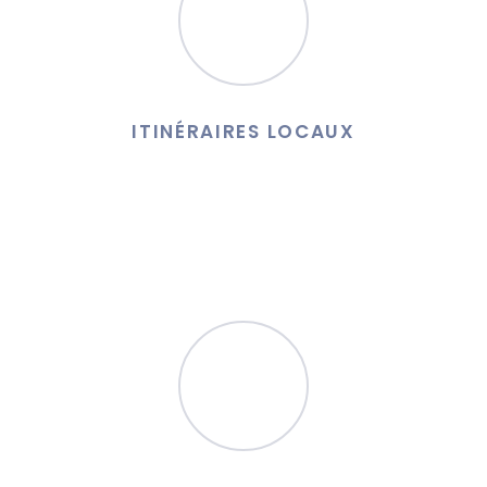
ITINÉRAIRES LOCAUX
Vous recherchez un moyen facile et abordable de vous
déplacer en ville ? Nous assurons l'ensemble de vos
déplacements dans tous le pays d'Aix.