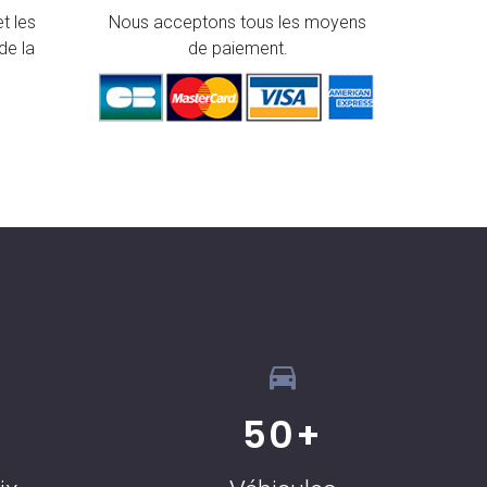
t les
Nous acceptons tous les moyens
de la
de paiement.
50
+