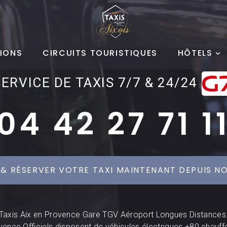
IONS
CIRCUITS TOURISTIQUES
HÔTELS
SERVICE DE TAXIS 7/7 & 24/24
04 42 27 71 1
 & RÉSERVER VOTRE TAXI MAINTENANT DEPUIS NO
Taxis Aix en Provence Gare TGV Aéroport Longues Distances
vence Officiels disposent de véhicules électriques +80 chauff