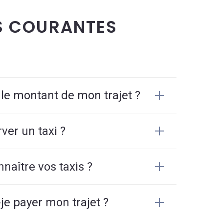
S COURANTES
 le montant de mon trajet ?
er un taxi ?
aître vos taxis ?
e payer mon trajet ?