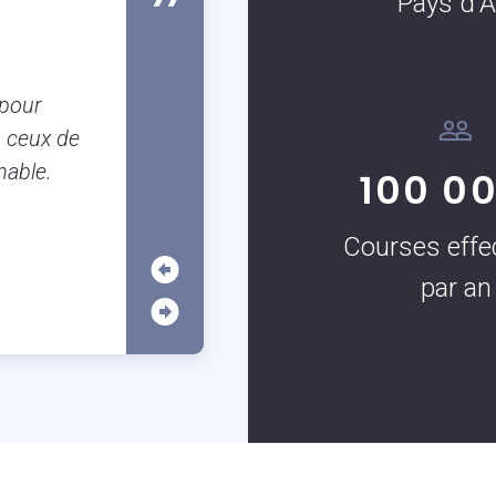
Pays d'A
Susanne Boulanger
Client occassionnel
Je suis Aixoise et il est tellement
 pour
garer à Aix que j’utilise très souven
 ceux de
c’est vraiment très pratique surtout
hable.
100 0
application.
Courses effe
par an