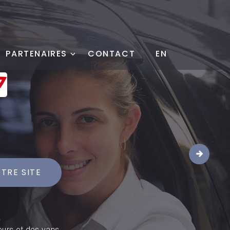
PARTENAIRES
CONTACT
EN
1
TRE SITE
.
eurs et des vans.