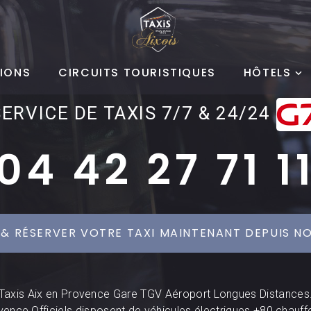
IONS
CIRCUITS TOURISTIQUES
HÔTELS
SERVICE DE TAXIS 7/7 & 24/24
04 42 27 71 1
 & RÉSERVER VOTRE TAXI MAINTENANT DEPUIS NO
Taxis Aix en Provence Gare TGV Aéroport Longues Distances
vence Officiels disposent de véhicules électriques +80 chauff