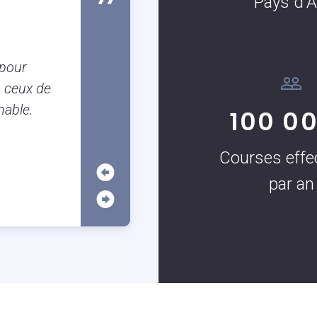
Pays d'A
Susanne Boulanger
Client occassionnel
Je suis Aixoise et il est tellement
 pour
garer à Aix que j’utilise très souven
 ceux de
c’est vraiment très pratique surtout
hable.
100 0
application.
Courses effe
par an