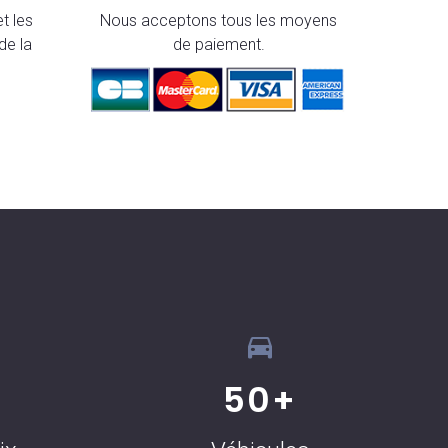
t les
Nous acceptons tous les moyens
de la
de paiement.
50
+