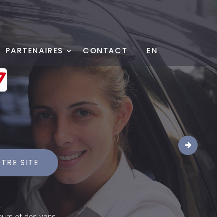
PARTENAIRES
CONTACT
EN
1
TRE SITE
.
eurs et des vans.