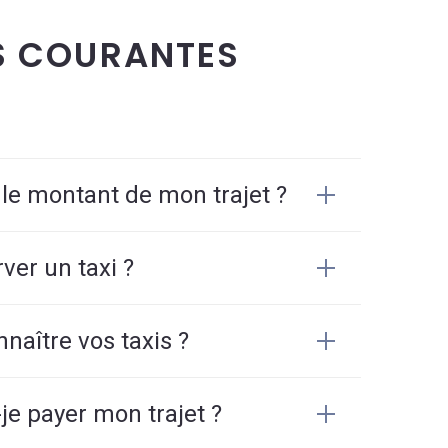
S COURANTES
 le montant de mon trajet ?
er un taxi ?
aître vos taxis ?
e payer mon trajet ?