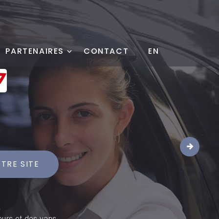
PARTENAIRES
CONTACT
EN
1
TRE SITE
.
eurs et des vans.