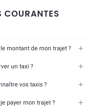
S COURANTES
 le montant de mon trajet ?
er un taxi ?
aître vos taxis ?
e payer mon trajet ?