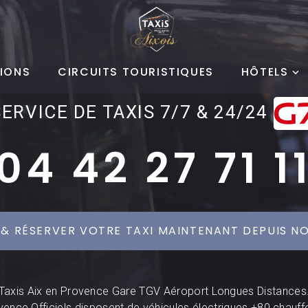
IONS
CIRCUITS TOURISTIQUES
HÔTELS
SERVICE DE TAXIS 7/7 & 24/24
04 42 27 71 1
 & RÉSERVER VOTRE TAXI MAINTENANT DEPUIS NO
Taxis Aix en Provence Gare TGV Aéroport Longues Distances
vence Officiels disposent de véhicules électriques +80 chauff