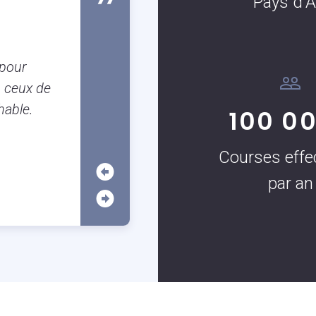
Pays d'A
Susanne Boulanger
Client occassionnel
Je suis Aixoise et il est tellement
 pour
garer à Aix que j’utilise très souven
 ceux de
c’est vraiment très pratique surtout
hable.
100 0
application.
Courses effe
par an