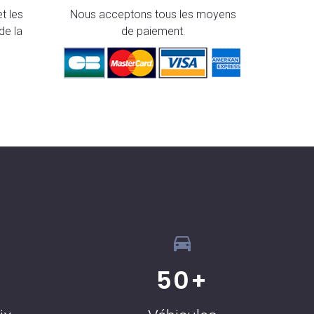
t les
Nous acceptons tous les moyens
de la
de paiement.
50
+