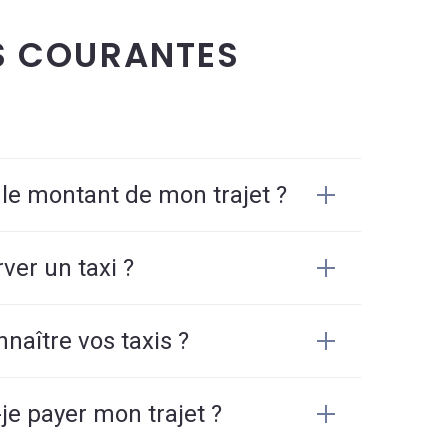
S COURANTES
 le montant de mon trajet ?
er un taxi ?
aître vos taxis ?
e payer mon trajet ?