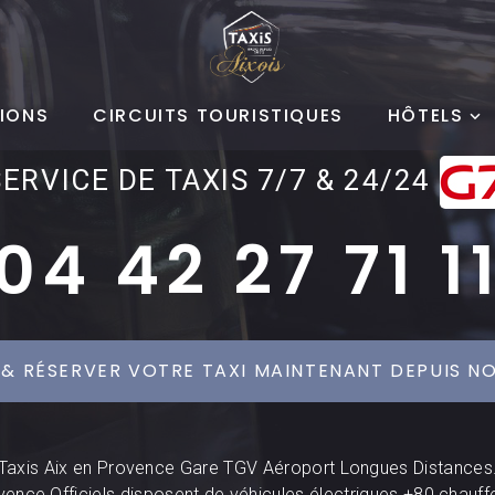
IONS
CIRCUITS TOURISTIQUES
HÔTELS
SERVICE DE TAXIS 7/7 & 24/24
04 42 27 71 1
 & RÉSERVER VOTRE TAXI MAINTENANT DEPUIS NO
Taxis Aix en Provence Gare TGV Aéroport Longues Distances
vence Officiels disposent de véhicules électriques +80 chauff