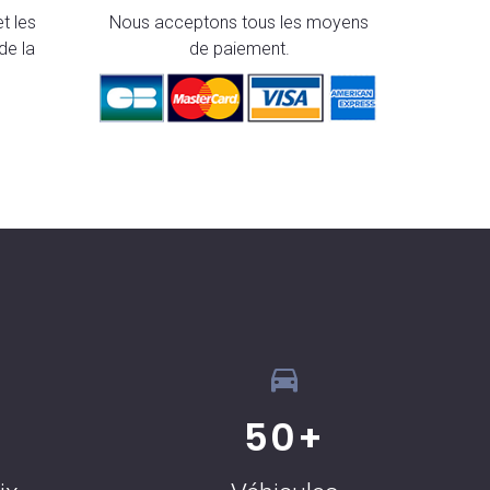
t les
Nous acceptons tous les moyens
de la
de paiement.
50
+