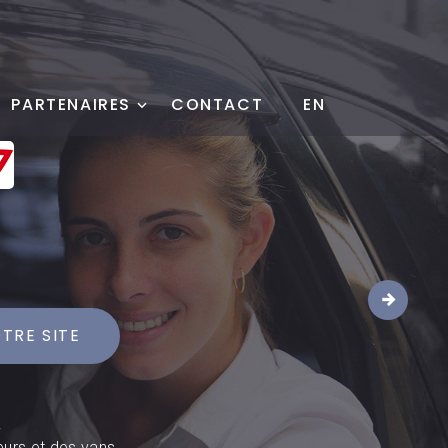
PARTENAIRES
CONTACT
EN
1
TRE SITE
.
eurs et des vans.