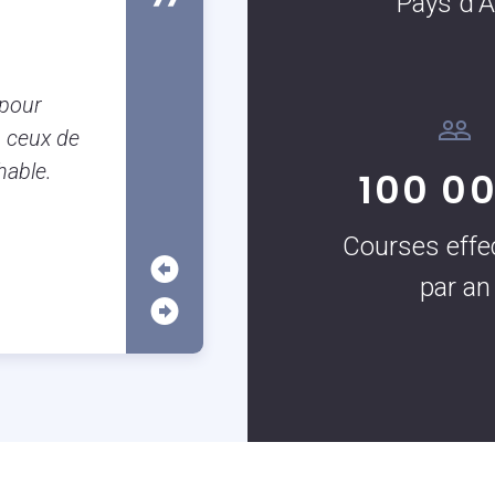
Pays d'A
Susanne Boulanger
Client occassionnel
Je suis Aixoise et il est tellement
 pour
garer à Aix que j’utilise très souven
 ceux de
c’est vraiment très pratique surtout
hable.
100 0
application.
Courses effe
par an