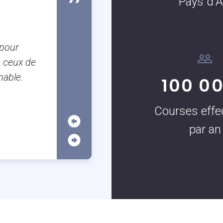
Pays d'A
Susanne Boulanger
Client occassionnel
Je suis Aixoise et il est tellement
 pour
garer à Aix que j’utilise très souven
 ceux de
c’est vraiment très pratique surtout
hable.
100 0
application.
Courses effe
par an