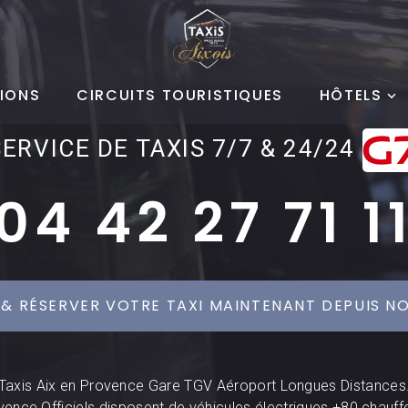
IONS
CIRCUITS TOURISTIQUES
HÔTELS
SERVICE DE TAXIS 7/7 & 24/24
04 42 27 71 1
 & RÉSERVER VOTRE TAXI MAINTENANT DEPUIS NO
Taxis Aix en Provence Gare TGV Aéroport Longues Distances
vence Officiels disposent de véhicules électriques +80 chauff