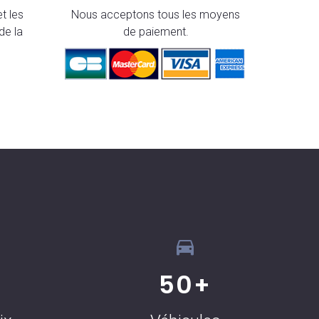
t les
Nous acceptons tous les moyens
de la
de paiement.
50
+