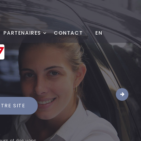
PARTENAIRES
CONTACT
EN
1
TRE SITE
.
eurs et des vans.