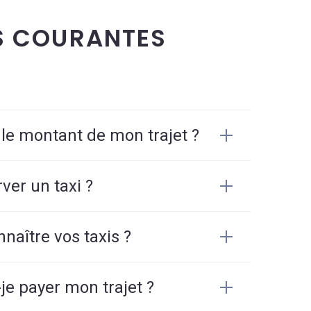
S COURANTES
 le montant de mon trajet ?
er un taxi ?
aître vos taxis ?
e payer mon trajet ?