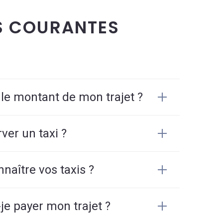
S COURANTES
 le montant de mon trajet ?
er un taxi ?
aître vos taxis ?
e payer mon trajet ?