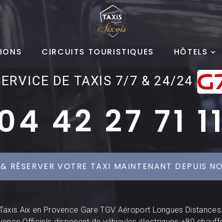
IONS
CIRCUITS TOURISTIQUES
HÔTELS
SERVICE DE TAXIS 7/7 & 24/24
04 42 27 71 1
 & RÉSERVER VOTRE TAXI MAINTENANT DEPUIS NO
Taxis Aix en Provence Gare TGV Aéroport Longues Distances
vence Officiels disposent de véhicules électriques +80 chauff