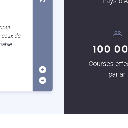
Pays d'A
Susanne Boulanger
Client occassionnel
Je suis Aixoise et il est tellement
 pour
garer à Aix que j’utilise très souven
 ceux de
c’est vraiment très pratique surtout
hable.
100 0
application.
Courses effe
par an