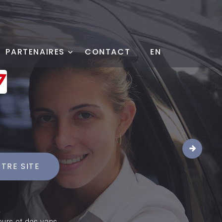
PARTENAIRES
CONTACT
EN
1
TRE SITE
.
eurs et des vans.