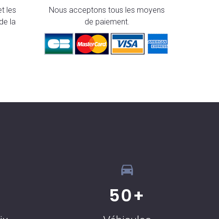
t les
Nous acceptons tous les moyens
de la
de paiement.
50
+